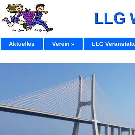
LLG 
Aktuelles
Verein »
LLG Veranstalt