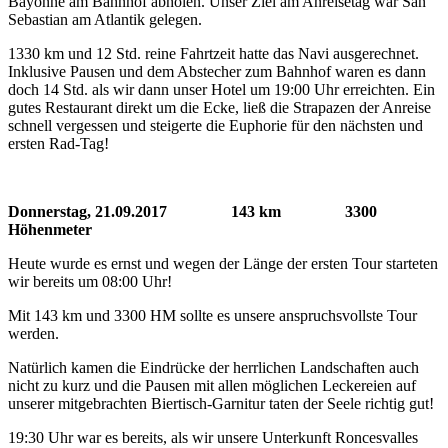
Bayonne am Bahnhof abholen. Unser Ziel am Anreisetag war San
Sebastian am Atlantik gelegen.
1330 km und 12 Std. reine Fahrtzeit hatte das Navi ausgerechnet.
Inklusive Pausen und dem Abstecher zum Bahnhof waren es dann
doch 14 Std. als wir dann unser Hotel um 19:00 Uhr erreichten. Ein
gutes Restaurant direkt um die Ecke, ließ die Strapazen der Anreise
schnell vergessen und steigerte die Euphorie für den nächsten und
ersten Rad-Tag!
Donnerstag, 21.09.2017 143 km 3300
Höhenmeter
Heute wurde es ernst und wegen der Länge der ersten Tour starteten
wir bereits um 08:00 Uhr!
Mit 143 km und 3300 HM sollte es unsere anspruchsvollste Tour
werden.
Natürlich kamen die Eindrücke der herrlichen Landschaften auch
nicht zu kurz und die Pausen mit allen möglichen Leckereien auf
unserer mitgebrachten Biertisch-Garnitur taten der Seele richtig gut!
19:30 Uhr war es bereits, als wir unsere Unterkunft Roncesvalles