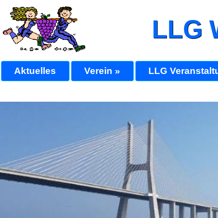
LLG 
Aktuelles
Verein »
LLG Veranstalt